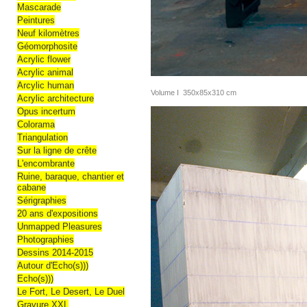
Mascarade
Peintures
Neuf kilomètres
Géomorphosite
Acrylic flower
Acrylic animal
Arcylic human
Volume I 350x85x310 cm
Acrylic architecture
Opus incertum
Colorama
Triangulation
Sur la ligne de crête
L'encombrante
Ruine, baraque, chantier et
cabane
Sérigraphies
20 ans d'expositions
Unmapped Pleasures
Photographies
Dessins 2014-2015
Autour d'Echo(s)))
Echo(s)))
Le Fort, Le Desert, Le Duel
Gravure XXL