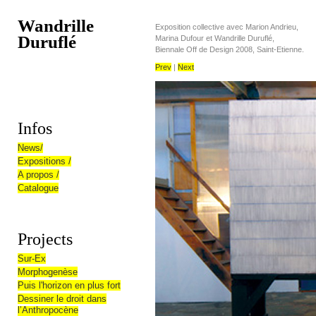
Wandrille
Exposition collective avec Marion Andrieu,
Duruflé
Marina Dufour et Wandrille Duruflé,
Biennale Off de Design 2008, Saint-Etienne.
Prev
|
Next
Infos
News/
Expositions /
A propos /
Catalogue
Projects
Sur-Ex
Morphogenèse
Puis l'horizon en plus fort
Dessiner le droit dans
l’Anthropocène