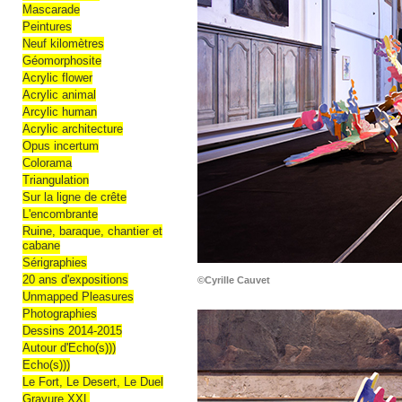
Mascarade
Peintures
Neuf kilomètres
Géomorphosite
Acrylic flower
Acrylic animal
Arcylic human
Acrylic architecture
Opus incertum
Colorama
Triangulation
Sur la ligne de crête
L'encombrante
Ruine, baraque, chantier et
cabane
Sérigraphies
20 ans d'expositions
©Cyrille Cauvet
Unmapped Pleasures
Photographies
Dessins 2014-2015
Autour d'Echo(s)))
Echo(s)))
Le Fort, Le Desert, Le Duel
Gravure XXL