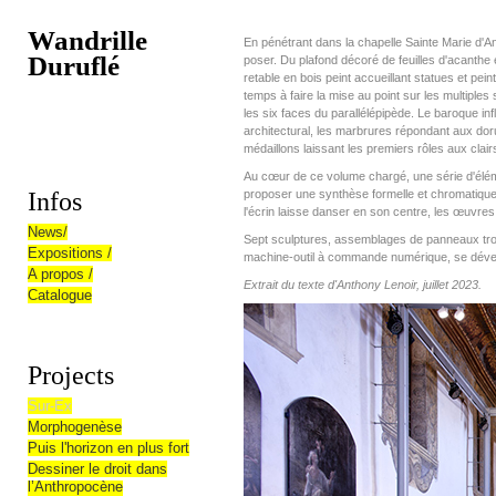
Wandrille
En pénétrant dans la chapelle Sainte Marie d'An
Duruflé
poser. Du plafond décoré de feuilles d'acanthe 
retable en bois peint accueillant statues et pein
temps à faire la mise au point sur les multiples 
les six faces du parallélépipède. Le baroque i
architectural, les marbrures répondant aux dor
médaillons laissant les premiers rôles aux cla
Au cœur de ce volume chargé, une série d'élé
Infos
proposer une synthèse formelle et chromatique.
l'écrin laisse danser en son centre, les œuvres
News/
Sept sculptures, assemblages de panneaux trois
Expositions /
machine-outil à commande numérique, se déve
A propos /
Extrait du texte d'Anthony Lenoir, juillet 2023.
Catalogue
Projects
Sur-Ex
Morphogenèse
Puis l'horizon en plus fort
Dessiner le droit dans
l’Anthropocène